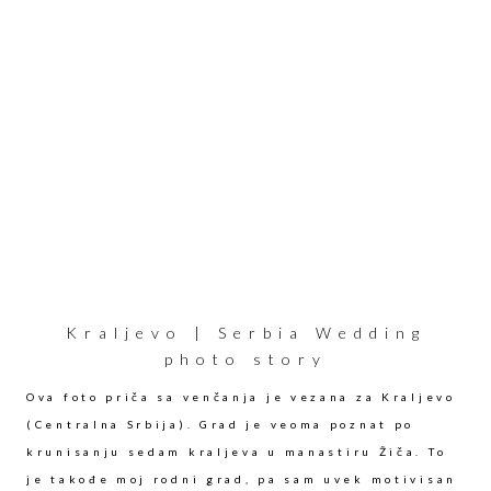
Kraljevo | Serbia Wedding
photo story
Ova foto priča sa venčanja je vezana za Kraljevo
(Centralna Srbija). Grad je veoma poznat po
krunisanju sedam kraljeva u manastiru Žiča. To
je takođe moj rodni grad, pa sam uvek motivisan