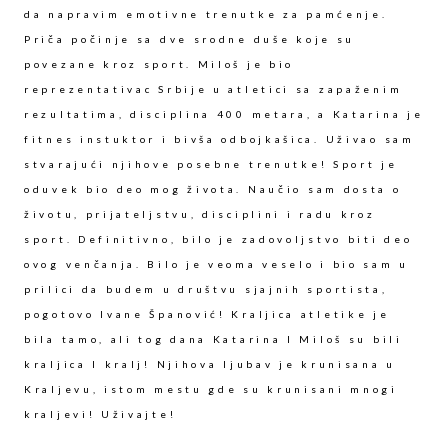
da napravim emotivne trenutke za pamćenje.
Priča počinje sa dve srodne duše koje su
povezane kroz sport. Miloš je bio
reprezentativac Srbije u atletici sa zapaženim
rezultatima, disciplina 400 metara, a Katarina je
fitnes instuktor i bivša odbojkašica. Uživao sam
stvarajući njihove posebne trenutke! Sport je
oduvek bio deo mog života. Naučio sam dosta o
životu, prijateljstvu, disciplini i radu kroz
sport. Definitivno, bilo je zadovoljstvo biti deo
ovog venčanja. Bilo je veoma veselo i bio sam u
prilici da budem u društvu sjajnih sportista,
pogotovo Ivane Španović! Kraljica atletike je
bila tamo, ali tog dana Katarina I Miloš su bili
kraljica I kralj! Njihova ljubav je krunisana u
Kraljevu, istom mestu gde su krunisani mnogi
kraljevi! Uživajte!